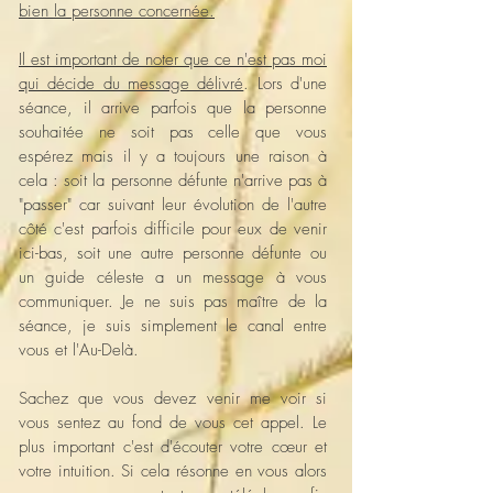
bien la personne concernée.
Il est important de noter que ce n'est pas moi
qui décide du message délivré
. Lors d'une
séance, il arrive parfois que la personne
souhaitée ne soit pas celle que vous
espérez mais il y a toujours une raison à
cela : soit la personne défunte n'arrive pas à
"passer" car suivant leur évolution de l'autre
côté c'est parfois difficile pour eux de venir
ici-bas, soit une autre personne défunte ou
un guide céleste a un message à vous
communiquer. Je ne suis pas maître de la
séance, je suis simplement le canal entre
vous et l'Au-Delà.
Sachez que vous devez venir me voir si
vous sentez au fond de vous cet appel. Le
plus important c'est d'écouter votre cœur et
votre intuition. Si cela résonne en vous alors