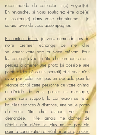
recommande de contacter un(e) voyant(e).
En revanche, si vous souhaitez être aidé(e)
et soutenu(e) dans votre cheminement, je
serais ravie de vous accompagner.
En contact défunt
, je vous demande lors de
notre premier échange de me dire
seulement votre nom ou votre prénom. Pour
les contacts avec un être cher en particulier :
pensez à amener une photo (si possible une
photo d'identité ou un portrait) et si vous n'en
avez pas cela n'est pas un obstacle pour la
séance car si cette personne ou votre animal
a décidé de vous passer un message,
même sans support, la connexion se fera.
Pour les séances à distance, une seule photo
de votre être cher disparu vous sera
demandée.
Ne jamais me donner de
détails afin d'être le plus neutre possible
pour la canalisation et vérifier ainsi que c'est