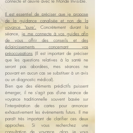
connecte et œuvre avec le Monde Invisible.
Il est essentiel de préciser que je propose
de la guidance canalisée et non de la
voyance "pure'.
Concrètement durant la
séance, j
e me connecte à vos guides afin
de vous offrir des conseils et des
éclaircissements concernant vos
préoccupations
(
Il est important de préciser
que les questions relatives à la santé ne
seront pas abordées, mes séances ne
pouvant en aucun cas se substituer à un avis
ou un diagnostic médical).
Bien que des éléments prédictifs puissent
émerger, il ne s'agit pas d'une séance de
voyance traditionnelle souvent basée sur
l'interprétation de cartes pour annoncer
exhaustivement les évènements futurs. Il me
paraît très important de clarifier ces deux
approches. Si vous recherchez une
consultation de voyance, alors je vous